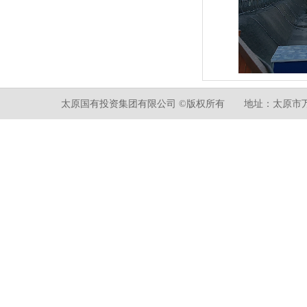
太原国有投资集团有限公司 ©版权所有 地址：太原市万柏林