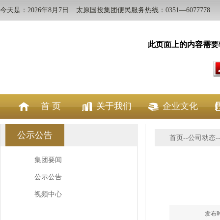
今天是：2026年8月7日
太原国投集团便民服务热线：0351—6077778
此页面上的内容需要较新版本
首 页
关于我们
企业文化
公示公告
首页--
公司动态-
集团要闻
公示公告
视频中心
发布