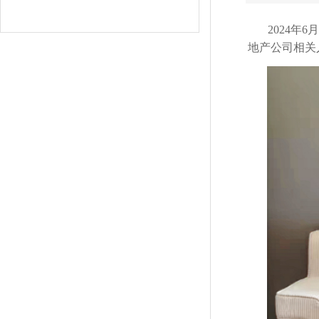
2024
年
6
月
地产公司相关