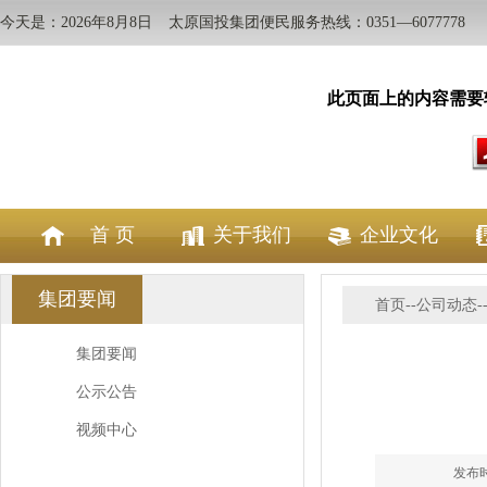
今天是：2026年8月8日
太原国投集团便民服务热线：0351—6077778
此页面上的内容需要较新版本
首 页
关于我们
企业文化
集团要闻
首页--
公司动态-
集团要闻
公示公告
视频中心
发布