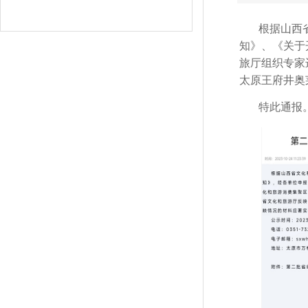
根据山西省文
知》、《关于
旅厅组织专家
太原王府井奥
特此通报