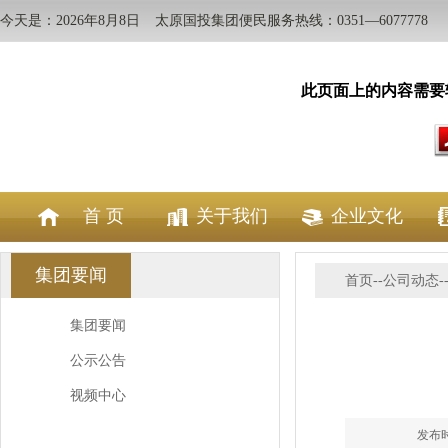
今天是：2026年8月8日
太原国投集团便民服务热线：0351—6077778
此页面上的内容需要较新版本
首 页
关于我们
企业文化
集团要闻
首页--
公司动态-
集团要闻
公示公告
视频中心
发布