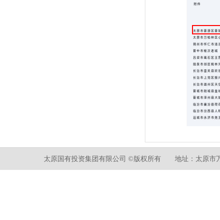
太原国有投资集团有限公司 ©版权所有 地址：太原市万柏林